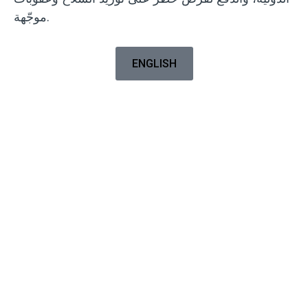
موجّهة.
ENGLISH
WILPF