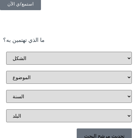
استمع/ي الآن
ما الذي تهتمين به؟
تحديث مرشح البحث