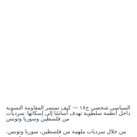
بودكاست
السياسي شخصي ح١٨ — كيف تستمر المقاومة النسوية
داخل أنظمة سلطوية تهدف أساسًا إلى إسكاتها: سرديات
من فلسطين وسوريا وتونس
من خلال سرديات ملهمة من فلسطين، سوريا وتونس،