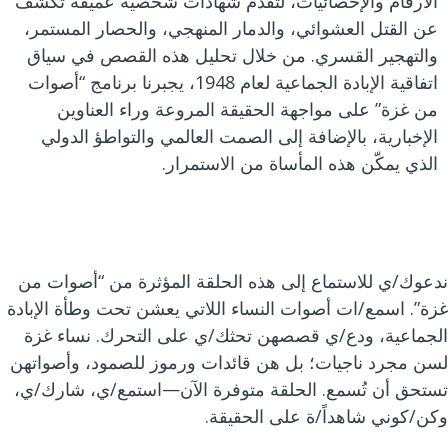
الأرقام والإحصائيات، لتقدم شهادات شخصية عميقة تكشف
عن القتل العشوائي، والدمار المنهجي، والحصار المستمر،
والتهجير القسري. من خلال تحليل هذه القصص في سياق
اتفاقية الإبادة الجماعية لعام 1948، يجبرنا برنامج “أصوات
من غزة” على مواجهة الحقيقة المروعة وراء العناوين
الإخبارية، بالإضافة إلى الصمت العالمي والتواطؤ الدولي
الذي يمكّن هذه المأساة من الاستمرار.
ندعوك/ي للاستماع إلى هذه الحلقة المؤثرة من “أصوات من
غزة”. اسمع/ات أصوات النساء اللاتي يعشن تحت وطأة الإبادة
الجماعية، ودع/ي قصصهن تحثك/ي على التحرك. نساء غزة
لسن مجرد ناجيات؛ بل هن قائدات ورموز للصمود، وأصواتهن
تستحق أن تُسمع. الحلقة متوفرة الآن—استمع/ي، شارك/ي،
وكن/كوني شاهداً/ة على الحقيقة.