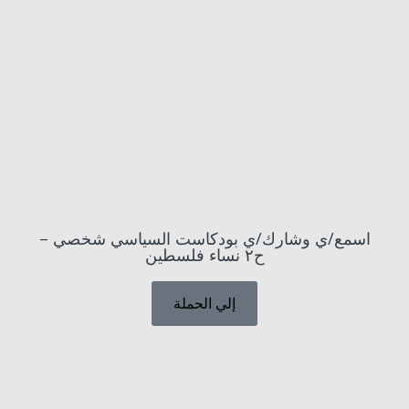
اسمع/ي وشارك/ي بودكاست السياسي شخصي –
ح٢ نساء فلسطين
إلي الحملة