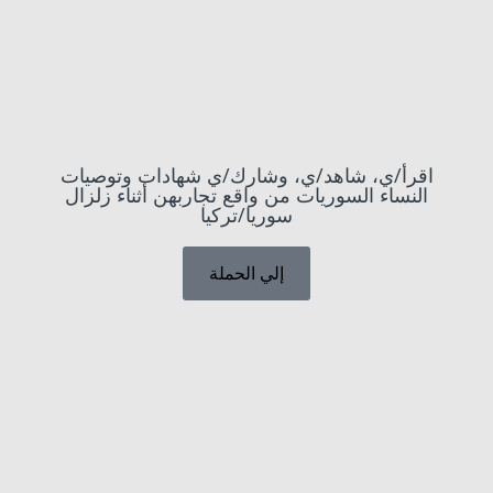
اقرأ/ي، شاهد/ي، وشارك/ي شهادات وتوصيات
النساء السوريات من واقع تجاربهن أثناء زلزال
سوريا/تركيا
إلي الحملة