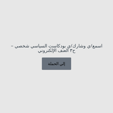
اسمع/ي وشارك/ي بودكاست السياسي شخصي –
ح٣ العنف الإلكتروني
إلي الحملة