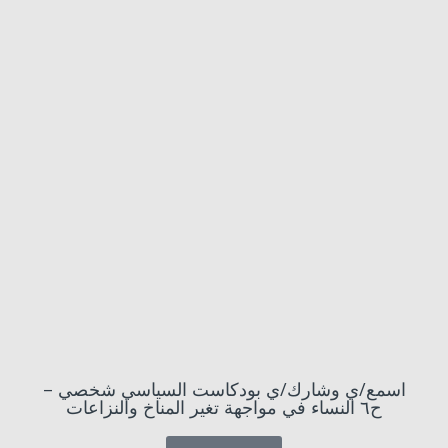
اسمع/ي وشارك/ي بودكاست السياسي شخصي –
ح٦ النساء في مواجهة تغير المناخ والنزاعات