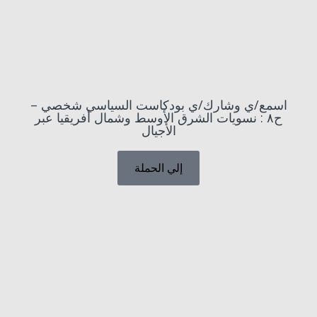
اسمع/ي وشارك/ي بودكاست السياسي شخصي –
ح٨ : نسويات الشرق الأوسط وشمال أفريقيا عبر
الأجيال
إلي الحملة